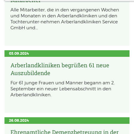
Notwendige Cookies ermöglichen
Alle Mitarbeiter, die in den vergangenen Wochen
grundlegende Funktionen und sind für die
und Monaten in den Arberlandkliniken und den
Tochterunter-nehmen Arberlandkliniken Service
einwandfreie Funktion der Website
GmbH und…
erforderlich.
Einverständnis-Cookie
03.09.2024
Name:
cookie_consent
Arberlandkliniken begrüßen 61 neue
Zweck:
Auszubildende
Dieser Cookie speichert die ausgewählten Einverständnis-Optionen des
Benutzers
Für 61 junge Frauen und Männer begann am 2.
Cookie Laufzeit:
September ein neuer Lebensabschnitt in den
1 Jahr
Arberlandkliniken.
EXTERNE MEDIEN
Um Inhalte von Videoplattformen und Social
26.08.2024
Media Plattformen anzeigen zu können,
Ehrenamtliche Demenzbetreuung in der
werden von diesen externen Medien