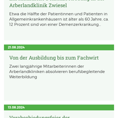
Arberlandklinik Zwiesel
Cookies gesetzt.
Etwa die Hälfte der Patientinnen und Patienten in
Allgemeinkrankenhäusern ist älter als 60 Jahre, ca.
YouTube
12 Prozent sind von einer Demenzerkrankung…
Name:
_ysc
Anbieter:
Google Ireland Limited
21.08.2024
Zweck:
Dient der Datenverarbeitung während des ausführen von Videos
Von der Ausbildung bis zum Fachwirt
Cookie Laufzeit:
6 Monate
Zwei langjährige Mitarbeiterinnen der
Arberlandkliniken absolvieren berufsbegleitende
Weiterbildung
13.08.2024
Verabschiedungsfeier der