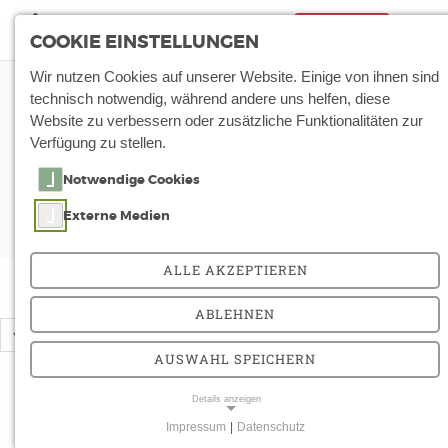
Notfall
Tog
COOKIE EINSTELLUNGEN
nav
Wir nutzen Cookies auf unserer Website. Einige von ihnen sind
Start
Über Uns
Aktuelles
technisch notwendig, während andere uns helfen, diese
Website zu verbessern oder zusätzliche Funktionalitäten zur
Verfügung zu stellen.
Aktuelles
Notwendige Cookies
In diesem Bereich halten wir Sie rund um die
Externe Medien
ArberlandKliniken auf dem Laufenden.
ALLE AKZEPTIEREN
ABLEHNEN
…
vorherige
3
4
5
nächste
AUSWAHL SPEICHERN
30.10.2024
Details anzeigen
Arberlandkliniken begrüßen 34 neue
Impressum
|
Datenschutz
Mitarbeiter
NOTWENDIGE COOKIES