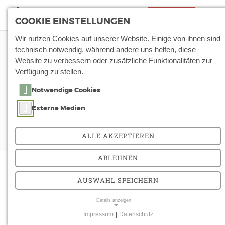
Notfall
Tog
COOKIE EINSTELLUNGEN
nav
Wir nutzen Cookies auf unserer Website. Einige von ihnen sind
Start
Patienten & Angehörige
Ihre Meinung
technisch notwendig, während andere uns helfen, diese
Website zu verbessern oder zusätzliche Funktionalitäten zur
Verfügung zu stellen.
Ihre Meinung ist uns
Notwendige Cookies
wichtig.
Externe Medien
Die Zufriedenheit unserer Patienten und
Besucher steht an oberster Stelle.
ALLE AKZEPTIEREN
ABLEHNEN
Wir sind immer darum bemüht, dass sich unsere
AUSWAHL SPEICHERN
Patienten gut aufgehoben fühlen. Bei jährlich knapp
50.000 stationären und ambulanten Patienten lassen
Details anzeigen
sich gelegentliche Unzufriedenheiten leider nicht
Impressum
|
Datenschutz
vermeiden.
NOTWENDIGE COOKIES