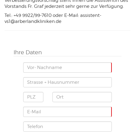
Verbesserungsvorschlag steht Ihnen die Assistentin des
Vorstands Fr. Graf jederzeit sehr gerne zur Verfügung.
Cookies gesetzt.
Tel.: +49 9922/99-7610 oder E-Mail: assistent-
vs1@arberlandkliniken.de
YouTube
Name:
_ysc
Anbieter:
Google Ireland Limited
Ihre Daten
Zweck:
Dient der Datenverarbeitung während des ausführen von Videos
Cookie Laufzeit:
6 Monate