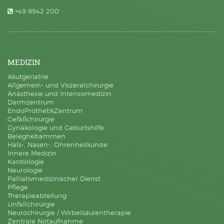
+49 9942 200
MEDIZIN
Akutgeriatrie
Allgemein- und Viszeralchirurgie
Anästhesie und Intensivmedizin
Darmzentrum
EndoProthetikZentrum
Gefäßchirurgie
Gynäkologie und Geburtshilfe
Beleghebammen
Hals-, Nasen-, Ohrenheilkunde
Innere Medizin
Kardiologie
Neurologie
Palliativmedizinischer Dienst
Pflege
Therapieabteilung
Unfallchirurgie
Neurochirurgie / Wirbelsäulentherapie
Zentrale Notaufnahme