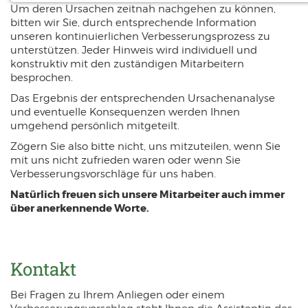
Um deren Ursachen zeitnah nachgehen zu können,
Notwendige Cookies ermöglichen
bitten wir Sie, durch entsprechende Information
grundlegende Funktionen und sind für die
unseren kontinuierlichen Verbesserungsprozess zu
unterstützen. Jeder Hinweis wird individuell und
einwandfreie Funktion der Website
konstruktiv mit den zuständigen Mitarbeitern
erforderlich.
besprochen.
Das Ergebnis der entsprechenden Ursachenanalyse
Einverständnis-Cookie
und eventuelle Konsequenzen werden Ihnen
umgehend persönlich mitgeteilt.
Name:
cookie_consent
Zögern Sie also bitte nicht, uns mitzuteilen, wenn Sie
mit uns nicht zufrieden waren oder wenn Sie
Zweck:
Dieser Cookie speichert die ausgewählten Einverständnis-Optionen des
Verbesserungsvorschläge für uns haben.
Benutzers
Natürlich freuen sich unsere Mitarbeiter auch immer
Cookie Laufzeit:
über anerkennende Worte.
1 Jahr
EXTERNE MEDIEN
Kontakt
Um Inhalte von Videoplattformen und Social
Media Plattformen anzeigen zu können,
Bei Fragen zu Ihrem Anliegen oder einem
werden von diesen externen Medien