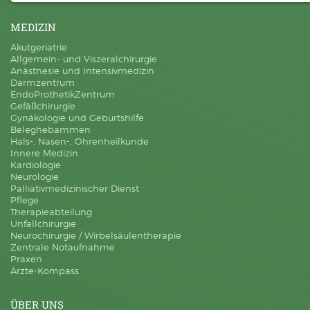
Notwendige Cookies ermöglichen
MEDIZIN
grundlegende Funktionen und sind für die
Akutgeriatrie
einwandfreie Funktion der Website
Allgemein- und Viszeralchirurgie
Anästhesie und Intensivmedizin
erforderlich.
Darmzentrum
EndoProthetikZentrum
Gefäßchirurgie
Einverständnis-Cookie
Gynäkologie und Geburtshilfe
Beleghebammen
Name:
Hals-, Nasen-, Ohrenheilkunde
cookie_consent
Innere Medizin
Zweck:
Kardiologie
Dieser Cookie speichert die ausgewählten Einverständnis-Optionen des
Neurologie
Benutzers
Palliativmedizinischer Dienst
Cookie Laufzeit:
Pflege
1 Jahr
Therapieabteilung
Unfallchirurgie
Neurochirurgie / Wirbelsäulentherapie
Zentrale Notaufnahme
EXTERNE MEDIEN
Praxen
Um Inhalte von Videoplattformen und Social
Ärzte-Kompass
Media Plattformen anzeigen zu können,
ÜBER UNS
werden von diesen externen Medien