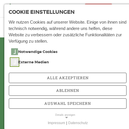
Notfall
Tog
COOKIE EINSTELLUNGEN
nav
Wir nutzen Cookies auf unserer Website. Einige von ihnen sind
technisch notwendig, während andere uns helfen, diese
Website zu verbessern oder zusätzliche Funktionalitäten zur
Verfügung zu stellen.
Notwendige Cookies
ARBERLANDKLINIK ZWIESEL
Externe Medien
Arberlandstraße 1
94227 Zwiesel
+49 9922 990
ALLE AKZEPTIEREN
ARBERLANDKLINIK VIECHTACH
ABLEHNEN
Karl-Gareis-Straße 31
AUSWAHL SPEICHERN
94234 Viechtach
+49 9942 200
Details anzeigen
Impressum
|
Datenschutz
NOTWENDIGE COOKIES