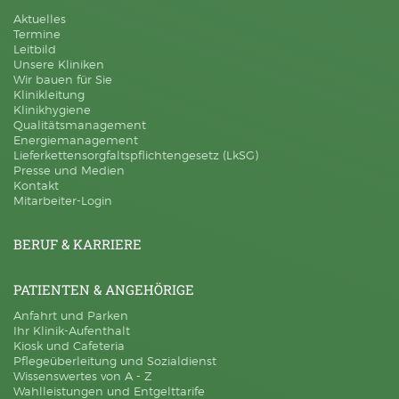
Aktuelles
Cookies gesetzt.
Termine
Leitbild
Unsere Kliniken
YouTube
Wir bauen für Sie
Klinikleitung
Name:
Klinikhygiene
_ysc
Qualitätsmanagement
Anbieter:
Energiemanagement
Google Ireland Limited
Lieferkettensorgfaltspflichtengesetz (LkSG)
Presse und Medien
Zweck:
Dient der Datenverarbeitung während des ausführen von Videos
Kontakt
Mitarbeiter-Login
Cookie Laufzeit:
6 Monate
BERUF & KARRIERE
PATIENTEN & ANGEHÖRIGE
Anfahrt und Parken
Ihr Klinik-Aufenthalt
Kiosk und Cafeteria
Pflegeüberleitung und Sozialdienst
Wissenswertes von A - Z
Wahlleistungen und Entgelttarife