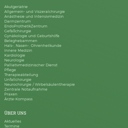
Akutgeriatrie
Allgemein- und Viszeralchirurgie
Anästhesie und Intensivmedizin
Darmzentrum
EndoProthetikZentrum
Gefäßchirurgie
Gynäkologie und Geburtshilfe
Beleghebammen
Hals-, Nasen-, Ohrenheilkunde
Innere Medizin
Kardiologie
Neurologie
Palliativmedizinischer Dienst
Pflege
Therapieabteilung
Unfallchirurgie
Neurochirurgie / Wirbelsäulentherapie
Zentrale Notaufnahme
Praxen
Ärzte-Kompass
ÜBER UNS
Aktuelles
Termine