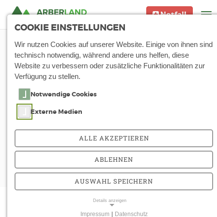
Notfall
To
na
COOKIE EINSTELLUNGEN
Start
Medizin & Pflege
Palliativmedizinischer Dienst
Wir nutzen Cookies auf unserer Website. Einige von ihnen sind
technisch notwendig, während andere uns helfen, diese
Website zu verbessern oder zusätzliche Funktionalitäten zur
Palliativmedizinischer
Verfügung zu stellen.
Konsiliardienst in den
Notwendige Cookies
Arberlandkliniken
Externe Medien
ALLE AKZEPTIEREN
Der Palliativmedizinische Konsiliardienst bietet
eine Mitbetreuung von Patienten während des
ABLEHNEN
stationären Aufenthalts auf allen Stationen der
Arberlandkliniken an.
AUSWAHL SPEICHERN
Details anzeigen
Impressum
|
Datenschutz