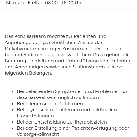
Montag - Freitag 08:00 - 16:00 Uhr
werden von diesen externen Medien
Cookies gesetzt.
YouTube
Das Konsiliarteam möchte für Patienten und
Name:
Angehörige den ganzheitlichen Ansatz der
_ysc
Palliativmedizin in enger Zusammenarbeit mit den
Anbieter:
behandelnden Kollegen verwirklichen. Dazu gehört die
Google Ireland Limited
Beratung, Begleitung und Unterstützung von Patienten
Zweck:
und Angehörigen sowie auch Stationsteams, u.a. bei
Dient der Datenverarbeitung während des ausführen von Videos
folgenden Belangen:
Cookie Laufzeit:
6 Monate
Bei belastenden Symptomen und Problemen, um
diese so weit wie möglich zu lindern
Bei pflegerischen Problemen
Bei psychischen Problemen und spirituellen
Fragestellungen
Bei der Entscheidung zu Therapiezielen
Bei der Erstellung einer Patientenverfügung oder
Vorsorgevollmacht