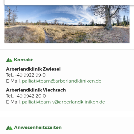
NOTWENDIGE COOKIES
Notwendige Cookies ermöglichen
grundlegende Funktionen und sind für die
einwandfreie Funktion der Website
erforderlich.
Einverständnis-Cookie
Kontakt
Name:
cookie_consent
Arberlandklinik Zwiesel
Zweck:
Tel.: +49 9922 99-0
Dieser Cookie speichert die ausgewählten Einverständnis-Optionen des
E-Mail:
palliativteam
@
arberlandkliniken.de
Benutzers
Arberlandklinik Viechtach
Cookie Laufzeit:
1 Jahr
Tel.: +49 9942 20-0
E-Mail:
palliativteam-v
@
arberlandkliniken.de
EXTERNE MEDIEN
Um Inhalte von Videoplattformen und Social
Anwesenheitszeiten
Media Plattformen anzeigen zu können,