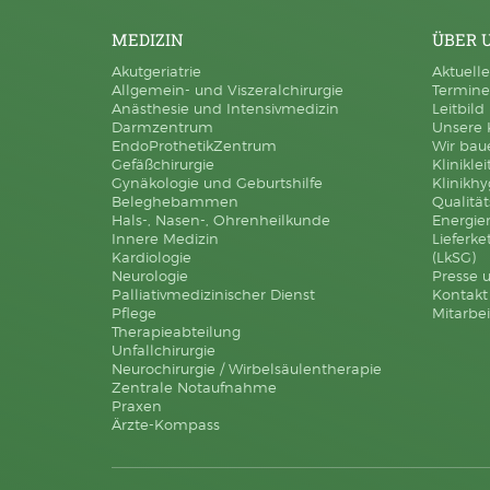
MEDIZIN
ÜBER 
Akutgeriatrie
Aktuelle
Allgemein- und Viszeralchirurgie
Termine
Anästhesie und Intensivmedizin
Leitbild
Darmzentrum
Unsere 
EndoProthetikZentrum
Wir baue
Gefäßchirurgie
Klinikle
Gynäkologie und Geburtshilfe
Klinikh
Beleghebammen
Qualit
Hals-, Nasen-, Ohrenheilkunde
Energi
Innere Medizin
Lieferke
Kardiologie
(LkSG)
Neurologie
Presse 
Palliativmedizinischer Dienst
Kontakt
Pflege
Mitarbei
Therapieabteilung
Unfallchirurgie
Neurochirurgie / Wirbelsäulentherapie
Zentrale Notaufnahme
Praxen
Ärzte-Kompass