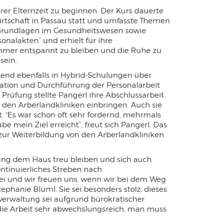
rer Elternzeit zu beginnen. Der Kurs dauerte
rtschaft in Passau statt und umfasste Themen
 Grundlagen im Gesundheitswesen sowie
onalakten” und erhielt für ihre
 immer entspannt zu bleiben und die Ruhe zu
sein.
itend ebenfalls in Hybrid-Schulungen über
sation und Durchführung der Personalarbeit
Prüfung stellte Pangerl ihre Abschlussarbeit
 den Arberlandkliniken einbringen. Auch sie
 “Es war schon oft sehr fordernd, mehrmals
 mein Ziel erreicht”, freut sich Pangerl. Das
 zur Weiterbildung von den Arberlandkliniken
dung dem Haus treu bleiben und sich auch
ntinuierliches Streben nach
bei und wir freuen uns, wenn wir bei dem Weg
ephanie Blüml. Sie sei besonders stolz, dieses
verwaltung sei aufgrund bürokratischer
 die Arbeit sehr abwechslungsreich, man muss