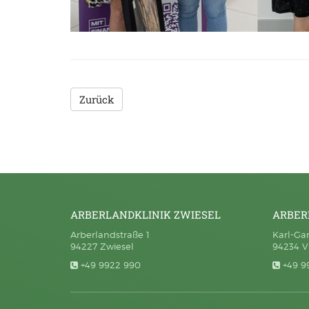
Zurück
ARBERLANDKLINIK ZWIESEL
ARBER
Arberlandstraße 1
Karl-Gar
94227 Zwiesel
94234 V
+49 9922 990
+49 9