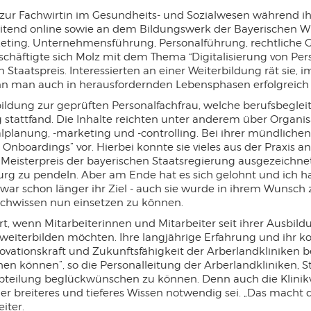
 zur Fachwirtin im Gesundheits- und Sozialwesen während ih
itend online sowie an dem Bildungswerk der Bayerischen Wi
keting, Unternehmensführung, Personalführung, rechtliche
eschäftigte sich Molz mit dem Thema “Digitalisierung von Pers
taatspreis. Interessierten an einer Weiterbildung rät sie,
 man auch in herausfordernden Lebensphasen erfolgreich 
rbildung zur geprüften Personalfachfrau, welche berufsbegle
stattfand. Die Inhalte reichten unter anderem über Organi
planung, -marketing und -controlling. Bei ihrer mündlichen 
boardings” vor. Hierbei konnte sie vieles aus der Praxis an
eisterpreis der bayerischen Staatsregierung ausgezeichnet.
g zu pendeln. Aber am Ende hat es sich gelohnt und ich habe
war schon länger ihr Ziel - auch sie wurde in ihrem Wunsch
 Fachwissen nun einsetzen zu können.
t, wenn Mitarbeiterinnen und Mitarbeiter seit ihrer Ausbil
weiterbilden möchten. Ihre langjährige Erfahrung und ihr ko
vationskraft und Zukunftsfähigkeit der Arberlandkliniken 
en können”, so die Personalleitung der Arberlandkliniken, St
Abteilung beglückwünschen zu können. Denn auch die Klinik
er breiteres und tieferes Wissen notwendig sei. „Das macht
iter.