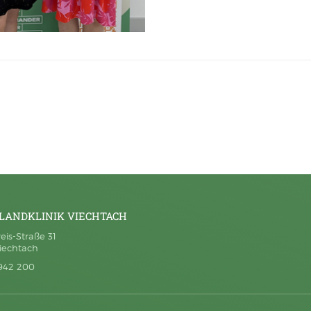
LANDKLINIK VIECHTACH
eis-Straße 31
iechtach
942 200