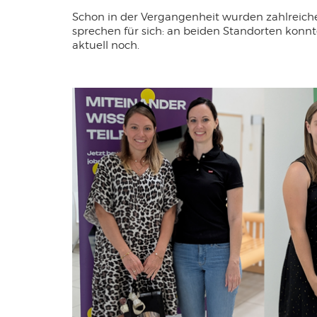
Anbieter:
Google Ireland Limited
Schon in der Vergangenheit wurden zahlreiche
Zweck:
Dient der Datenverarbeitung während des ausführen
sprechen für sich: an beiden Standorten konn
von Videos
aktuell noch.
Cookie Laufzeit:
6 Monate