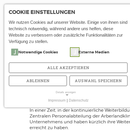
COOKIE EINSTELLUNGEN
Wir nutzen Cookies auf unserer Website. Einige von ihnen sind
Start
Über Uns
Aktuelles
Details
technisch notwendig, während andere uns helfen, diese
Website zu verbessern oder zusätzliche Funktionalitäten zur
Verfügung zu stellen.
Von der Ausbildun
Notwendige Cookies
Externe Medien
Zwei langjährige Mitarbeiterinnen 
ALLE AKZEPTIEREN
ABLEHNEN
AUSWAHL SPEICHERN
21.08.2024
Details anzeigen
Impressum
|
Datenschutz
NOTWENDIGE COOKIES
In einer Zeit, in der kontinuierliche Weiterb
Notwendige Cookies ermöglichen
Zentralen Personalabteilung der Arberlandklini
grundlegende Funktionen und sind für die
Unternehmens und haben kürzlich ihre Weiterbi
erreicht zu haben.