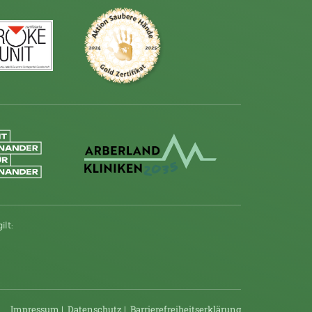
lt:
Impressum
|
Datenschutz
|
Barriere­frei­heits­erklärung