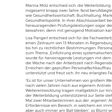
einwandfreie Funktion der Website
Marina Molz entschied sich, die Weiterbildung
erforderlich.
insgesamt knapp zwei Jahre, fand berufsbegle
wie Gesundheitswirtschaft, Buchhaltung, Mar
Einverständnis-Cookie
Gesundheitspolitik. In ihrer Abschlussarbeit b
herausragenden Prüfungsleistungen sogar den S
Name:
cookie_consent
bewahren, denn mit genügend Motivation kann
Zweck:
Dieser Cookie speichert die ausgewählten
Lisa Pangerl entschied sich für die Fachweite
Einverständnis-Optionen des Benutzers
einen Zeitraum von 13 Monaten in Regensburg 
Cookie Laufzeit:
1 Jahr
bis hin zu rechtlichen Bestimmungen, Personal
zum Thema „Einführung eines systematischen On
wurde für hervorragende Leistungen mit dem M
EXTERNE MEDIEN
die Woche nach der Arbeitszeit nach Regensbur
Um Inhalte von Videoplattformen und Social
Erreichen der geprüften Personalfachkauffrau 
Media Plattformen anzeigen zu können,
unterstützt und freut sich, ihr neu erlangtes
werden von diesen externen Medien
“Es ist für unser Unternehmen von großem Wer
nach vielen Jahren noch aus eigenem Antrieb 
Cookies gesetzt.
Weiterentwicklung tragen maßgeblich zur Inno
der Weiterbildung unterstützend zur Seite steh
YouTube
Mal zwei Mitarbeiterinnen aus der „eigenen“ 
Erfordernisse ein Bereich, in welchem ein imm
Name:
_ysc
aber auch immer am Ball bleiben“, so Blüml we