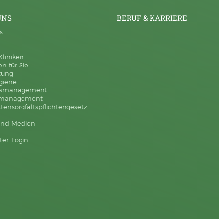
UNS
BERUF & KARRIERE
s
Kliniken
n für Sie
itung
ygiene
ätsmanagement
emanagement
ttensorgfaltspflichtengesetz
und Medien
ter-Login