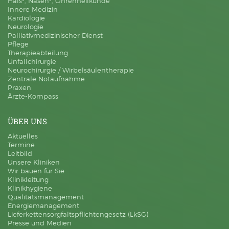
Hals-, Nasen-, Ohrenheilkunde
Innere Medizin
Kardiologie
Neurologie
Palliativmedizinischer Dienst
Pflege
Therapieabteilung
Unfallchirurgie
Neurochirurgie / Wirbelsäulentherapie
Zentrale Notaufnahme
Praxen
Ärzte-Kompass
ÜBER UNS
Aktuelles
Termine
Leitbild
Unsere Kliniken
Wir bauen für Sie
Klinikleitung
Klinikhygiene
Qualitätsmanagement
Energiemanagement
Lieferkettensorgfaltspflichtengesetz (LkSG)
Presse und Medien