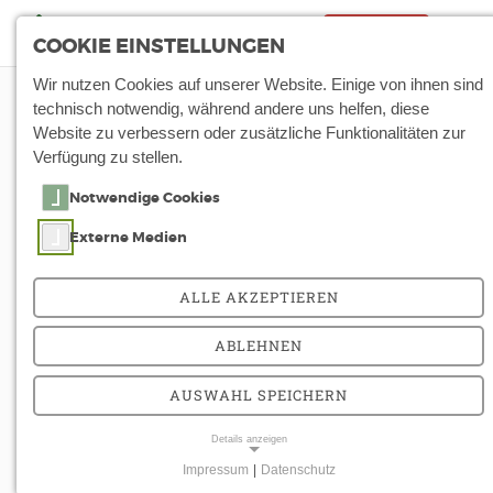
Notfall
Tog
COOKIE EINSTELLUNGEN
nav
Wir nutzen Cookies auf unserer Website. Einige von ihnen sind
Start
Über Uns
Aktuelles
Details
technisch notwendig, während andere uns helfen, diese
Website zu verbessern oder zusätzliche Funktionalitäten zur
Verfügung zu stellen.
Erfolgreiche
Notwendige Cookies
Zertifizierung:
Externe Medien
Arberlandkliniken
ALLE AKZEPTIEREN
erhalten Gold-
Zertifikat in in Sachen
ABLEHNEN
Hygiene
AUSWAHL SPEICHERN
Details anzeigen
Die Arberlandkliniken haben kürzlich als zwei
Impressum
|
Datenschutz
von 20 Kliniken in Bayern und 97 in Deutschland
NOTWENDIGE COOKIES