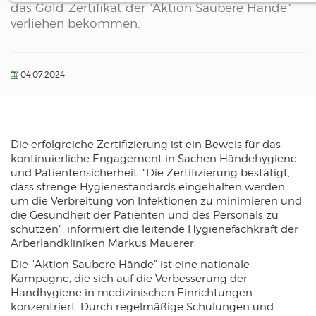
das Gold-Zertifikat der "Aktion Saubere Hände"
Notwendige Cookies ermöglichen
verliehen bekommen.
grundlegende Funktionen und sind für die
einwandfreie Funktion der Website
04.07.2024
erforderlich.
Einverständnis-Cookie
Name:
Die erfolgreiche Zertifizierung ist ein Beweis für das
cookie_consent
kontinuierliche Engagement in Sachen Händehygiene
Zweck:
und Patientensicherheit. "Die Zertifizierung bestätigt,
Dieser Cookie speichert die ausgewählten Einverständnis-Optionen des
Benutzers
dass strenge Hygienestandards eingehalten werden,
um die Verbreitung von Infektionen zu minimieren und
Cookie Laufzeit:
die Gesundheit der Patienten und des Personals zu
1 Jahr
schützen", informiert die leitende Hygienefachkraft der
Arberlandkliniken Markus Mauerer.
EXTERNE MEDIEN
Die "Aktion Saubere Hände" ist eine nationale
Um Inhalte von Videoplattformen und Social
Kampagne, die sich auf die Verbesserung der
Handhygiene in medizinischen Einrichtungen
Media Plattformen anzeigen zu können,
konzentriert. Durch regelmäßige Schulungen und
werden von diesen externen Medien