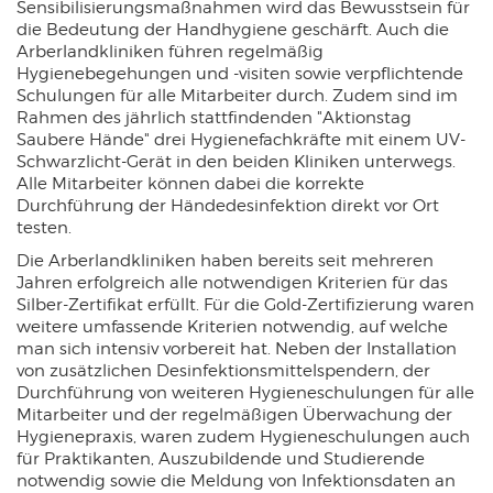
Sensibilisierungsmaßnahmen wird das Bewusstsein für
Cookies gesetzt.
die Bedeutung der Handhygiene geschärft. Auch die
Arberlandkliniken führen regelmäßig
Hygienebegehungen und -visiten sowie verpflichtende
YouTube
Schulungen für alle Mitarbeiter durch. Zudem sind im
Rahmen des jährlich stattfindenden "Aktionstag
Name:
Saubere Hände" drei Hygienefachkräfte mit einem UV-
_ysc
Schwarzlicht-Gerät in den beiden Kliniken unterwegs.
Anbieter:
Alle Mitarbeiter können dabei die korrekte
Google Ireland Limited
Durchführung der Händedesinfektion direkt vor Ort
Zweck:
testen.
Dient der Datenverarbeitung während des ausführen von Videos
Cookie Laufzeit:
Die Arberlandkliniken haben bereits seit mehreren
6 Monate
Jahren erfolgreich alle notwendigen Kriterien für das
Silber-Zertifikat erfüllt. Für die Gold-Zertifizierung waren
weitere umfassende Kriterien notwendig, auf welche
man sich intensiv vorbereit hat. Neben der Installation
von zusätzlichen Desinfektionsmittelspendern, der
Durchführung von weiteren Hygieneschulungen für alle
Mitarbeiter und der regelmäßigen Überwachung der
Hygienepraxis, waren zudem Hygieneschulungen auch
für Praktikanten, Auszubildende und Studierende
notwendig sowie die Meldung von Infektionsdaten an